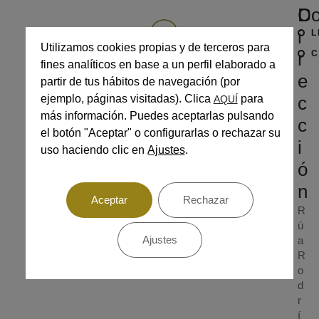
D
Co
i
L
Utilizamos cookies propias y de terceros para
r
C
fines analíticos en base a un perfil elaborado a
e
partir de tus hábitos de navegación (por
ejemplo, páginas visitadas). Clica
para
c
AQUÍ
más información. Puedes aceptarlas pulsando
c
el botón "Aceptar" o configurarlas o rechazar su
i
TODOS LOS TRATAMIENTOS
uso haciendo clic en
Ajustes
.
ó
n
Aceptar
Rechazar
R
ú
Ajustes
a
R
o
d
r
í